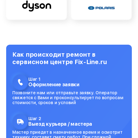
Как происходит ремонт в
сервисном центре Fix-Line.ru
Шаг 1
Оформление заявки
Позвоните нам или отправьте заявку. Оператор
свяжется с Вами и проконсультирует по вопросам
стоимости, сроков и условий
Шаг 2
Выезд курьера / мастера
Мастер приедет в назначенное время и осмотрит
технику, составит смету работ. При сложной