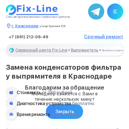
Сеть авторизированных сервисных центров
г. Краснодар
улица Красная 139
Срочный ремонт
+7 (861) 212-08-49
Сервисный центр Fix-Line
Выпрямитель
Замена конденсат
Замена конденсаторов фильтра
у выпрямителя в Краснодаре
Благодарим за обращение
Стоимость
от 350 рублей
Менеджер свяжется с Вами в
течение нескольких минут
Диагностика устройства
бесплатно
Закрыть
Время ремонта
от 20-ти минут