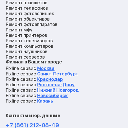
Ремонт планшетов
Ремонт телефонов
Ремонт фотовспышек
Ремонт объективов
Ремонт фотоаппаратов
Ремонт мфу
Ремонт принтеров
Ремонт телевизоров
Ремонт компьютеров
Ремонт наушников
Ремонт серверов
Филиал в Вашем городе
Ремонт мониторов
Ремонт квадрокоптеров
Fixline сервис
Москва
Ремонт электросамокатов
Fixline сервис
Санкт-Петербург
Ремонт материнских плат
Fixline сервис
Краснодар
Ремонт видеокарт
Fixline сервис
Ростов-на-Дону
Ремонт кофемашин
Fixline сервис
Нижний Новгород
Ремонт vr систем
Fixline сервис
Новосибирск
Ремонт игровых приставок
Fixline сервис
Казань
Ремонт экшн-камер
Ремонт смарт-часов
Контакты и юр. данные
Ремонт роботов-пылесосов
Ремонт холодильников
+7 (861) 212-08-49
Ремонт стиральных машин