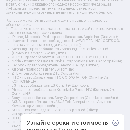
лицами в гражданском обороте, связанном с товаром и включенном
Ремонт стедикамов
в статью 1487 Гражданского кодекса Российской Федерации.
Ремонт оптических прицелов
Информация, представленная на данном сайте, носит
Ремонт электровелосипедов
ознакомительный характер и не является публичной офертой.
Ремонт видеокамер
Разговор может быть записан с целью повышения качества
Ремонт эхолотов
обслуживания.
Ремонт 3d-принтеров
* - Торговые марки, представленные на этом сайте, используются в
законных некоммерческих целях.
Ремонт прицелов ночного видения
iPhone, Macbook, iPad - правообладатель Apple Inc. (Эпл Инк.);
Ремонт винных шкафов
Huawei и Honor - правообладатель HUAWEI TECHNOLOGIES CO.,
LTD. (ХУАВЕЙ ТЕКНОЛОДЖИС КО., ЛТД.);
Ремонт выпрямителей
Samsung – правообладатель Samsung Electronics Co. Ltd.
Ремонт сушилок для рук
(Самсунг Электроникс Ко., Лтд.);
Ремонт дальномеров
MEIZU - правообладатель MEIZU TECHNOLOGY CO., LTD.;
Nokia - правообладатель Nokia Corporation (Нокиа Корпорейшн);
Ремонт снегоуборщиков
Lenovo - правообладатель Lenovo (Beijing) Limited;
Xiaomi - правообладатель Xiaomi Inc.;
ZTE - правообладатель ZTE Corporation;
HTC - правообладатель HTC CORPORATION (Эйч-Ти-Си
КОРПОРЕЙШН);
LG - правообладатель LG Corp. (ЭлДжи Корп.);
Philips - правообладатель Koninklijke Philips N.V. (Конинклийке
Филипс Н.В.);
Sony - правообладатель Sony Corporation (Сони Корпорейшн);
ASUS - правообладатель ASUSTeK Computer Inc. (Асустек
Компьютер Инкорпорейшн);
ACER - правообладатель Acer Incorporated (Эйсер
Инкорпорейтед);
DELL - правообладатель Dell Inc.(Делл Инк.);
Узнайте сроки и стоимость
HP - правообладатель HP Hewlett-Packard Group LLC (ЭйчПи
Хьюлетт Паккард Груп ЛЛК);
ремонта в Телеграм