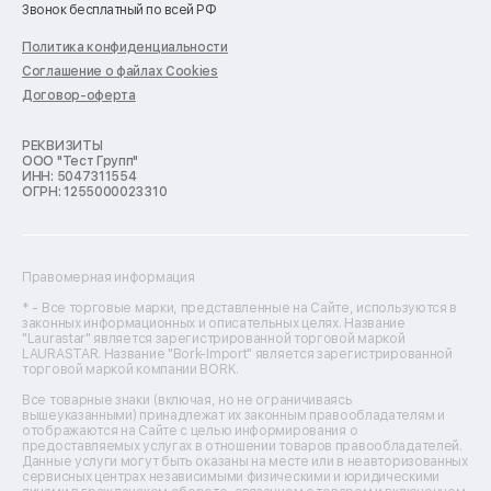
Звонок бесплатный по всей РФ
Ремонт пылесосов
Ремонт варочных панелей
Политика конфиденциальности
Ремонт духовых шкафов
Соглашение о файлах Cookies
Ремонт кондиционеров
Договор-оферта
Ремонт кухонных комбайнов
Ремонт микроволновых печей
Ремонт морозильных камер
РЕКВИЗИТЫ
ООО "Тест Групп"
Ремонт отпаривателей
ИНН: 5047311554
Ремонт плоттеров
ОГРН: 1255000023310
Ремонт посудомоечных машин
Ремонт сканеров
Ремонт сушильных машин
Ремонт фенов
Правомерная информация
Ремонт цифровых биноклей
Ремонт тепловизоров
* - Все торговые марки, представленные на Сайте, используются в
законных информационных и описательных целях. Название
Ремонт массажных кресел
"Laurastar" является зарегистрированной торговой маркой
Ремонт водонагревателей
LAURASTAR. Название "Bork-Import" является зарегистрированной
торговой маркой компании BORK.
Ремонт вытяжек
Ремонт источников бесперебойного питания
Все товарные знаки (включая, но не ограничиваясь
Ремонт пароварок
вышеуказанными) принадлежат их законным правообладателям и
отображаются на Сайте с целью информирования о
Ремонт микшерных пультов
предоставляемых услугах в отношении товаров правообладателей.
Ремонт dj-пультов
Данные услуги могут быть оказаны на месте или в неавторизованных
Ремонт кухонных плит
сервисных центрах независимыми физическими и юридическими