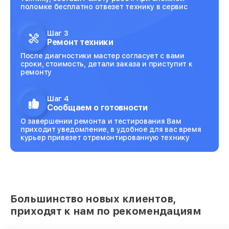
поломке бесплатно отвезет технику в сервис
Шаг 3
Ремонт техники
После диагностики мастер согласует с вами
сроки, стоимость, детали заказа и приступит к
ремонту
Шаг 4
Сообщаем о готовности
О завершении ремонта и тестирования Вам
приходит уведомление, в удобное для вас время
курьер привезет отремонтированную технику
Большинство новых клиентов,
приходят к нам по рекомендациям