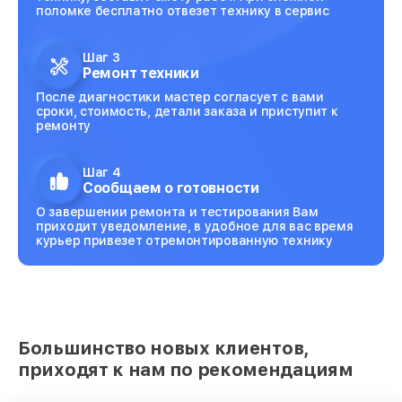
поломке бесплатно отвезет технику в сервис
Шаг 3
Ремонт техники
После диагностики мастер согласует с вами
сроки, стоимость, детали заказа и приступит к
ремонту
Шаг 4
Сообщаем о готовности
О завершении ремонта и тестирования Вам
приходит уведомление, в удобное для вас время
курьер привезет отремонтированную технику
Большинство новых клиентов,
приходят к нам по рекомендациям