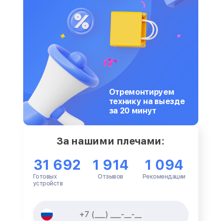
Отремонтируем
технику на выезде
за 20 минут
За нашими плечами:
31 692
1 914
1 094
Готовых
Отзывов
Рекомендации
устройств