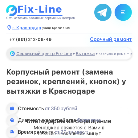
Сеть авторизированных сервисных центров
г. Краснодар
улица Красная 139
Срочный ремонт
+7 (861) 212-08-49
Сервисный центр Fix-Line
Вытяжка
Корпусный ремонт (заме
Корпусный ремонт (замена
резинок, креплений, кнопок) у
вытяжки в Краснодаре
Стоимость
от 350 рублей
Диагностика устройства
бесплатно
Благодарим за обращение
Менеджер свяжется с Вами в
Время ремонта
от 20-ти минут
течение нескольких минут