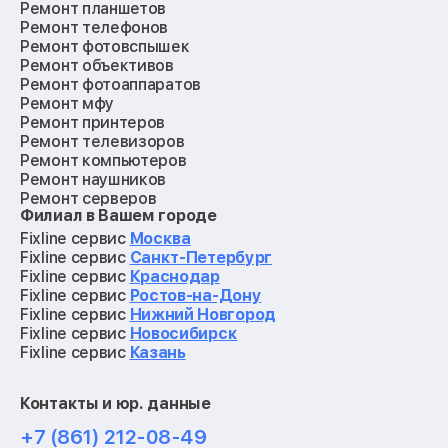
Ремонт планшетов
Ремонт телефонов
Ремонт фотовспышек
Ремонт объективов
Ремонт фотоаппаратов
Ремонт мфу
Ремонт принтеров
Ремонт телевизоров
Ремонт компьютеров
Ремонт наушников
Ремонт серверов
Филиал в Вашем городе
Ремонт мониторов
Ремонт квадрокоптеров
Fixline сервис
Москва
Ремонт электросамокатов
Fixline сервис
Санкт-Петербург
Ремонт материнских плат
Fixline сервис
Краснодар
Ремонт видеокарт
Fixline сервис
Ростов-на-Дону
Ремонт кофемашин
Fixline сервис
Нижний Новгород
Ремонт vr систем
Fixline сервис
Новосибирск
Ремонт игровых приставок
Fixline сервис
Казань
Ремонт экшн-камер
Ремонт смарт-часов
Контакты и юр. данные
Ремонт роботов-пылесосов
Ремонт холодильников
+7 (861) 212-08-49
Ремонт стиральных машин