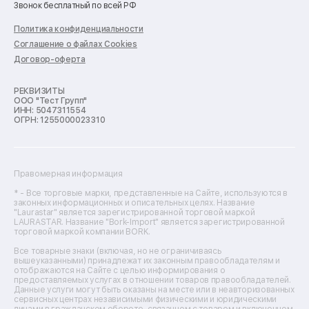
Звонок бесплатный по всей РФ
Ремонт пылесосов
Ремонт варочных панелей
Политика конфиденциальности
Ремонт духовых шкафов
Соглашение о файлах Cookies
Ремонт кондиционеров
Договор-оферта
Ремонт кухонных комбайнов
Ремонт микроволновых печей
Ремонт морозильных камер
РЕКВИЗИТЫ
ООО "Тест Групп"
Ремонт отпаривателей
ИНН: 5047311554
Ремонт плоттеров
ОГРН: 1255000023310
Ремонт посудомоечных машин
Ремонт сканеров
Ремонт сушильных машин
Ремонт фенов
Правомерная информация
Ремонт цифровых биноклей
Ремонт тепловизоров
* - Все торговые марки, представленные на Сайте, используются в
законных информационных и описательных целях. Название
Ремонт массажных кресел
"Laurastar" является зарегистрированной торговой маркой
Ремонт водонагревателей
LAURASTAR. Название "Bork-Import" является зарегистрированной
торговой маркой компании BORK.
Ремонт вытяжек
Ремонт источников бесперебойного питания
Все товарные знаки (включая, но не ограничиваясь
Ремонт пароварок
вышеуказанными) принадлежат их законным правообладателям и
отображаются на Сайте с целью информирования о
Ремонт микшерных пультов
предоставляемых услугах в отношении товаров правообладателей.
Ремонт dj-пультов
Данные услуги могут быть оказаны на месте или в неавторизованных
Ремонт кухонных плит
сервисных центрах независимыми физическими и юридическими
лицами в гражданском обороте, связанном с товаром и включенном