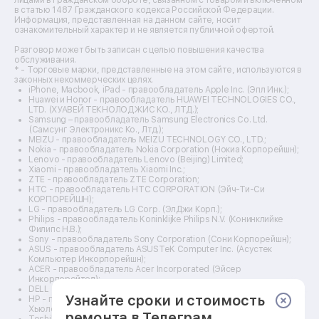
Ремонт стедикамов
в статью 1487 Гражданского кодекса Российской Федерации.
Ремонт оптических прицелов
Информация, представленная на данном сайте, носит
Ремонт электровелосипедов
ознакомительный характер и не является публичной офертой.
Ремонт видеокамер
Разговор может быть записан с целью повышения качества
Ремонт эхолотов
обслуживания.
Ремонт 3d-принтеров
* - Торговые марки, представленные на этом сайте, используются в
законных некоммерческих целях.
Ремонт прицелов ночного видения
iPhone, Macbook, iPad - правообладатель Apple Inc. (Эпл Инк.);
Ремонт винных шкафов
Huawei и Honor - правообладатель HUAWEI TECHNOLOGIES CO.,
LTD. (ХУАВЕЙ ТЕКНОЛОДЖИС КО., ЛТД.);
Ремонт выпрямителей
Samsung – правообладатель Samsung Electronics Co. Ltd.
Ремонт сушилок для рук
(Самсунг Электроникс Ко., Лтд.);
Ремонт дальномеров
MEIZU - правообладатель MEIZU TECHNOLOGY CO., LTD.;
Nokia - правообладатель Nokia Corporation (Нокиа Корпорейшн);
Ремонт снегоуборщиков
Lenovo - правообладатель Lenovo (Beijing) Limited;
Xiaomi - правообладатель Xiaomi Inc.;
ZTE - правообладатель ZTE Corporation;
HTC - правообладатель HTC CORPORATION (Эйч-Ти-Си
КОРПОРЕЙШН);
LG - правообладатель LG Corp. (ЭлДжи Корп.);
Philips - правообладатель Koninklijke Philips N.V. (Конинклийке
Филипс Н.В.);
Sony - правообладатель Sony Corporation (Сони Корпорейшн);
ASUS - правообладатель ASUSTeK Computer Inc. (Асустек
Компьютер Инкорпорейшн);
ACER - правообладатель Acer Incorporated (Эйсер
Инкорпорейтед);
DELL - правообладатель Dell Inc.(Делл Инк.);
Узнайте сроки и стоимость
HP - правообладатель HP Hewlett-Packard Group LLC (ЭйчПи
Хьюлетт Паккард Груп ЛЛК);
ремонта в Телеграм
Toshiba - правообладатель KABUSHIKI KAISHA TOSHIBA, also