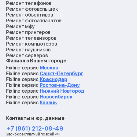
Ремонт телефонов
Ремонт фотовспышек
Ремонт объективов
Ремонт фотоаппаратов
Ремонт мфу
Ремонт принтеров
Ремонт телевизоров
Ремонт компьютеров
Ремонт наушников
Ремонт серверов
Филиал в Вашем городе
Ремонт мониторов
Ремонт квадрокоптеров
Fixline сервис
Москва
Ремонт электросамокатов
Fixline сервис
Санкт-Петербург
Ремонт материнских плат
Fixline сервис
Краснодар
Ремонт видеокарт
Fixline сервис
Ростов-на-Дону
Ремонт кофемашин
Fixline сервис
Нижний Новгород
Ремонт vr систем
Fixline сервис
Новосибирск
Ремонт игровых приставок
Fixline сервис
Казань
Ремонт экшн-камер
Ремонт смарт-часов
Контакты и юр. данные
Ремонт роботов-пылесосов
Ремонт холодильников
+7 (861) 212-08-49
Ремонт стиральных машин
Звонок бесплатный по всей РФ
Ремонт пылесосов