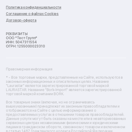
Ремонт варочных панелей
Политика конфиденциальности
Ремонт духовых шкафов
Соглашение о файлах Cookies
Ремонт кондиционеров
Договор-оферта
Ремонт кухонных комбайнов
Ремонт микроволновых печей
Ремонт морозильных камер
РЕКВИЗИТЫ
ООО "Тест Групп"
Ремонт отпаривателей
ИНН: 5047311554
Ремонт плоттеров
ОГРН: 1255000023310
Ремонт посудомоечных машин
Ремонт сканеров
Ремонт сушильных машин
Ремонт фенов
Правомерная информация
Ремонт цифровых биноклей
Ремонт тепловизоров
* - Все торговые марки, представленные на Сайте, используются в
законных информационных и описательных целях. Название
Ремонт массажных кресел
"Laurastar" является зарегистрированной торговой маркой
Ремонт водонагревателей
LAURASTAR. Название "Bork-Import" является зарегистрированной
торговой маркой компании BORK.
Ремонт вытяжек
Ремонт источников бесперебойного питания
Все товарные знаки (включая, но не ограничиваясь
Ремонт пароварок
вышеуказанными) принадлежат их законным правообладателям и
отображаются на Сайте с целью информирования о
Ремонт микшерных пультов
предоставляемых услугах в отношении товаров правообладателей.
Ремонт dj-пультов
Данные услуги могут быть оказаны на месте или в неавторизованных
Ремонт кухонных плит
сервисных центрах независимыми физическими и юридическими
лицами в гражданском обороте, связанном с товаром и включенном
Ремонт стедикамов
в статью 1487 Гражданского кодекса Российской Федерации.