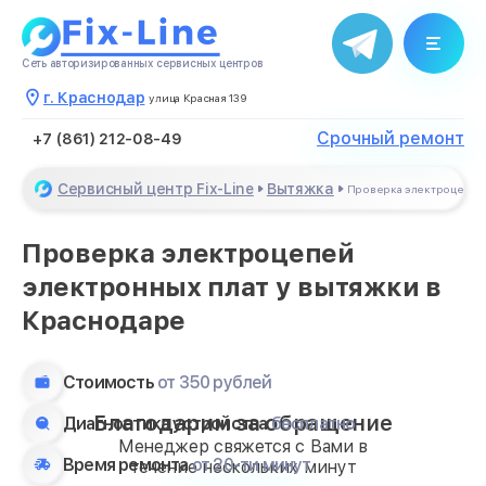
Сеть авторизированных сервисных центров
г. Краснодар
улица Красная 139
Срочный ремонт
+7 (861) 212-08-49
Сервисный центр Fix-Line
Вытяжка
Проверка электроцепей 
Проверка электроцепей
электронных плат у вытяжки в
Краснодаре
Стоимость
от 350 рублей
Благодарим за обращение
Диагностика устройства
бесплатно
Менеджер свяжется с Вами в
Время ремонта
от 20-ти минут
течение нескольких минут