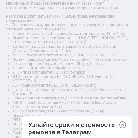
Ремонт оптических прицелов
Информация, представленная на данном сайте, носит
Ремонт электровелосипедов
ознакомительный характер и не является публичной офертой.
Ремонт видеокамер
Разговор может быть записан с целью повышения качества
Ремонт эхолотов
обслуживания.
Ремонт 3d-принтеров
* - Торговые марки, представленные на этом сайте, используются в
законных некоммерческих целях.
Ремонт прицелов ночного видения
iPhone, Macbook, iPad - правообладатель Apple Inc. (Эпл Инк.);
Ремонт винных шкафов
Huawei и Honor - правообладатель HUAWEI TECHNOLOGIES CO.,
LTD. (ХУАВЕЙ ТЕКНОЛОДЖИС КО., ЛТД.);
Ремонт выпрямителей
Samsung – правообладатель Samsung Electronics Co. Ltd.
Ремонт сушилок для рук
(Самсунг Электроникс Ко., Лтд.);
Ремонт дальномеров
MEIZU - правообладатель MEIZU TECHNOLOGY CO., LTD.;
Nokia - правообладатель Nokia Corporation (Нокиа Корпорейшн);
Ремонт снегоуборщиков
Lenovo - правообладатель Lenovo (Beijing) Limited;
Xiaomi - правообладатель Xiaomi Inc.;
ZTE - правообладатель ZTE Corporation;
HTC - правообладатель HTC CORPORATION (Эйч-Ти-Си
КОРПОРЕЙШН);
LG - правообладатель LG Corp. (ЭлДжи Корп.);
Philips - правообладатель Koninklijke Philips N.V. (Конинклийке
Филипс Н.В.);
Sony - правообладатель Sony Corporation (Сони Корпорейшн);
ASUS - правообладатель ASUSTeK Computer Inc. (Асустек
Компьютер Инкорпорейшн);
ACER - правообладатель Acer Incorporated (Эйсер
Инкорпорейтед);
DELL - правообладатель Dell Inc.(Делл Инк.);
Узнайте сроки и стоимость
HP - правообладатель HP Hewlett-Packard Group LLC (ЭйчПи
Хьюлетт Паккард Груп ЛЛК);
ремонта в Телеграм
Toshiba - правообладатель KABUSHIKI KAISHA TOSHIBA, also
trading as Toshiba Corporation (КАБУШИКИ КАЙША ТОШИБА