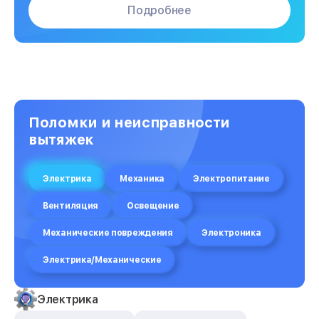
Подробнее
Поломки и неисправности
вытяжек
Электрика
Механика
Электропитание
Вентиляция
Освещение
Механические повреждения
Электроника
Электрика/Механические
Электрика