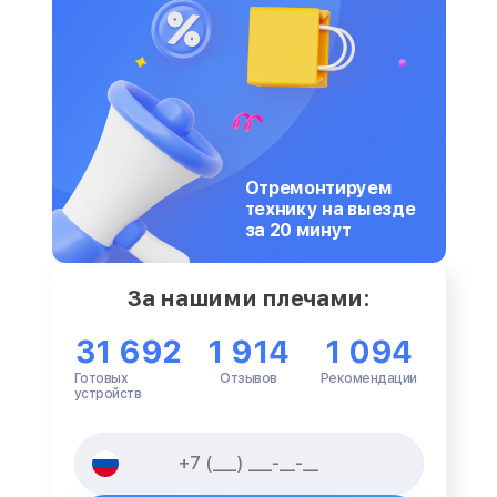
Отремонтируем
технику на выезде
за 20 минут
За нашими плечами:
31 692
1 914
1 094
Готовых
Отзывов
Рекомендации
устройств