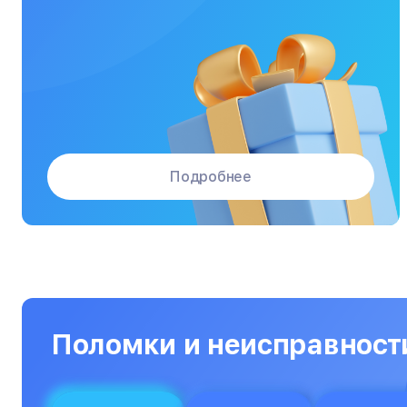
Массажные кресла
Материнские платы
Микроволновые печи
Микшерные пульты
Мониторы
Подробнее
Моноблоки
Морозильные камеры
Наушники
Нетбуки
Ноутбуки
Поломки и неисправност
Объективы
Оптические прицелы