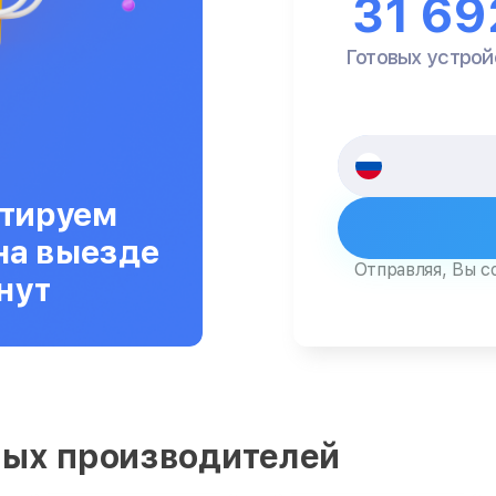
31 69
Готовых устрой
тируем
на выезде
Отправляя, Вы с
нут
ых производителей