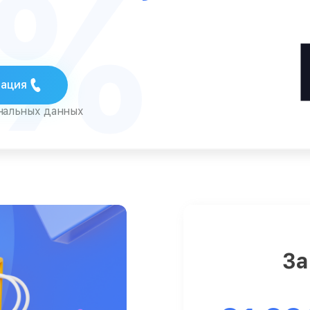
5%
тация
ональных данных
За