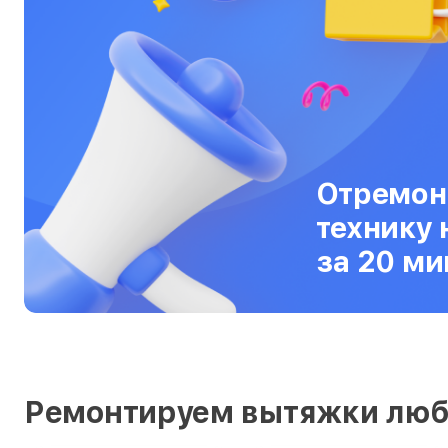
Ультрабуки
Фены
Фотоаппараты
Фотовспышки
Холодильники
Отремон
Цифровые бинокли
технику 
за 20 ми
Экшн-камеры
Электровелосипеды
Электросамокаты
Эхолоты
Ремонтируем вытяжки люб