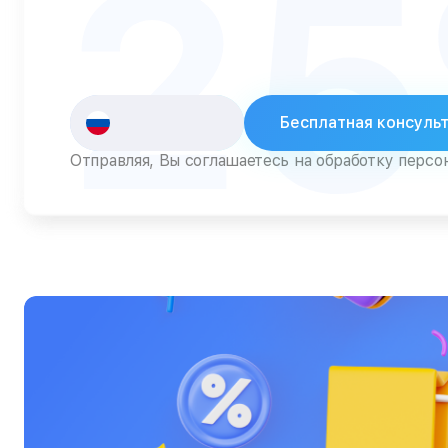
2
Серверы
Сканеры
Смарт-часы
Бесплатная консуль
Снегоуборщики
Отправляя, Вы соглашаетесь на обработку перс
Стедикамы
Стиральные машины
Сушилки для рук
Сушильные машины
Телевизоры
Телефоны
Тепловизоры