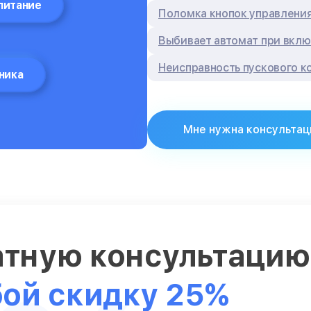
питание
Поломка кнопок управлени
Выбивает автомат при вкл
Неисправность пускового к
ника
Мне нужна консультац
атную консультаци
бой скидку 25%