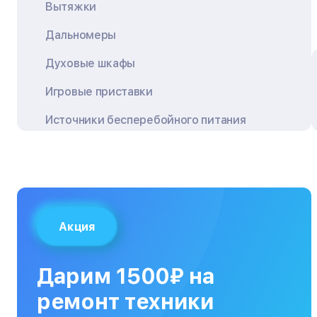
Вытяжки
Дальномеры
Духовые шкафы
Игровые приставки
Источники бесперебойного питания
Квадрокоптеры
Кондиционеры
Кофемашины
Акция
Кухонные плиты
Кухонные комбайны
Дарим 1500₽ на
МФУ
ремонт техники