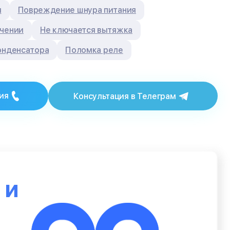
я
Повреждение шнура питания
ючении
Не ключается вытяжка
онденсатора
Поломка реле
ия
Консультация в Телеграм
ю
и