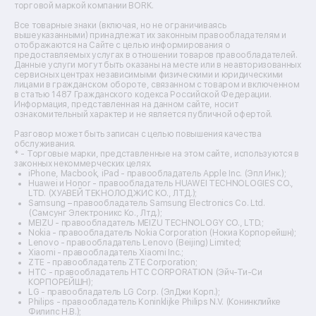
торговой маркой компании BORK.
Ремонт вытяжек
Ремонт источников бесперебойного питания
Все товарные знаки (включая, но не ограничиваясь
Ремонт пароварок
вышеуказанными) принадлежат их законным правообладателям и
отображаются на Сайте с целью информирования о
Ремонт микшерных пультов
предоставляемых услугах в отношении товаров правообладателей.
Ремонт dj-пультов
Данные услуги могут быть оказаны на месте или в неавторизованных
Ремонт кухонных плит
сервисных центрах независимыми физическими и юридическими
лицами в гражданском обороте, связанном с товаром и включенном
Ремонт стедикамов
в статью 1487 Гражданского кодекса Российской Федерации.
Ремонт оптических прицелов
Информация, представленная на данном сайте, носит
Ремонт электровелосипедов
ознакомительный характер и не является публичной офертой.
Ремонт видеокамер
Разговор может быть записан с целью повышения качества
Ремонт эхолотов
обслуживания.
Ремонт 3d-принтеров
* - Торговые марки, представленные на этом сайте, используются в
законных некоммерческих целях.
Ремонт прицелов ночного видения
iPhone, Macbook, iPad - правообладатель Apple Inc. (Эпл Инк.);
Ремонт винных шкафов
Huawei и Honor - правообладатель HUAWEI TECHNOLOGIES CO.,
LTD. (ХУАВЕЙ ТЕКНОЛОДЖИС КО., ЛТД.);
Ремонт выпрямителей
Samsung – правообладатель Samsung Electronics Co. Ltd.
Ремонт сушилок для рук
(Самсунг Электроникс Ко., Лтд.);
Ремонт дальномеров
MEIZU - правообладатель MEIZU TECHNOLOGY CO., LTD.;
Nokia - правообладатель Nokia Corporation (Нокиа Корпорейшн);
Ремонт снегоуборщиков
Lenovo - правообладатель Lenovo (Beijing) Limited;
Xiaomi - правообладатель Xiaomi Inc.;
ZTE - правообладатель ZTE Corporation;
HTC - правообладатель HTC CORPORATION (Эйч-Ти-Си
КОРПОРЕЙШН);
LG - правообладатель LG Corp. (ЭлДжи Корп.);
Philips - правообладатель Koninklijke Philips N.V. (Конинклийке
Филипс Н.В.);