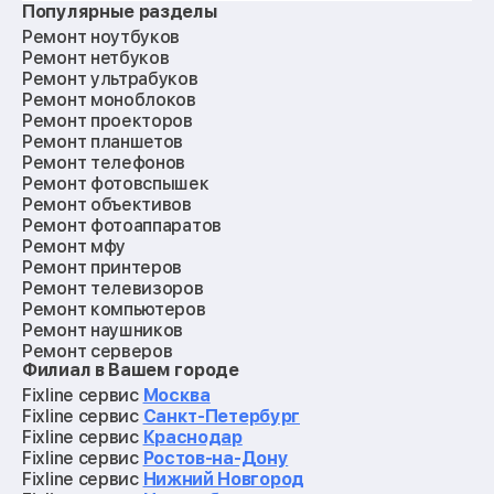
Популярные разделы
Ремонт ноутбуков
Ремонт нетбуков
Ремонт ультрабуков
Ремонт моноблоков
Ремонт проекторов
Ремонт планшетов
Ремонт телефонов
Ремонт фотовспышек
Ремонт объективов
Ремонт фотоаппаратов
Ремонт мфу
Ремонт принтеров
Ремонт телевизоров
Ремонт компьютеров
Ремонт наушников
Ремонт серверов
Филиал в Вашем городе
Ремонт мониторов
Ремонт квадрокоптеров
Fixline сервис
Москва
Ремонт электросамокатов
Fixline сервис
Санкт-Петербург
Ремонт материнских плат
Fixline сервис
Краснодар
Ремонт видеокарт
Fixline сервис
Ростов-на-Дону
Ремонт кофемашин
Fixline сервис
Нижний Новгород